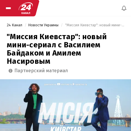
24 Канал
Новости Украины
 "Миссия Киевстар": новый мини-сериал с Василием Байдаком и Амилем Насировым 
"Миссия Киевстар": новый
мини-сериал с Василием
Байдаком и Амилем
Насировым
партнерский материал