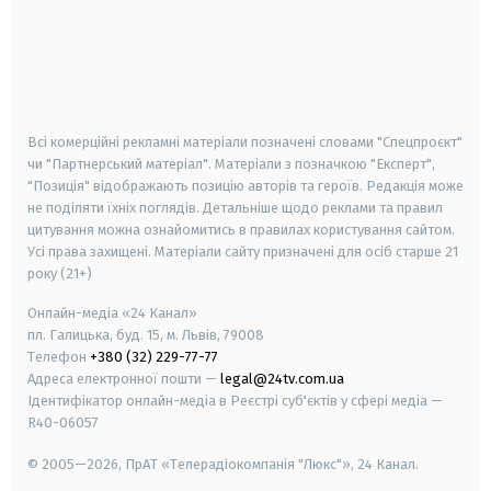
android
apple
smart tv
samsung smart tv
Всі комерційні рекламні матеріали позначені словами "Спецпроєкт"
чи "Партнерський матеріал". Матеріали з позначкою "Експерт",
"Позиція" відображають позицію авторів та героїв. Редакція може
не поділяти їхніх поглядів. Детальніше щодо реклами та правил
цитування можна ознайомитись в правилах користування сайтом.
Усі права захищені.
Матеріали сайту призначені для осіб старше
21
року (21+)
Онлайн-медіа «24 Канал»
пл. Галицька, буд. 15, м. Львів, 79008
Телефон
+380 (32) 229-77-77
Адреса електронної пошти —
legal@24tv.com.ua
Ідентифікатор онлайн-медіа в Реєстрі суб'єктів у сфері медіа —
R40-06057
© 2005—2026,
ПрАТ «Телерадіокомпанія "Люкс"», 24 Канал.