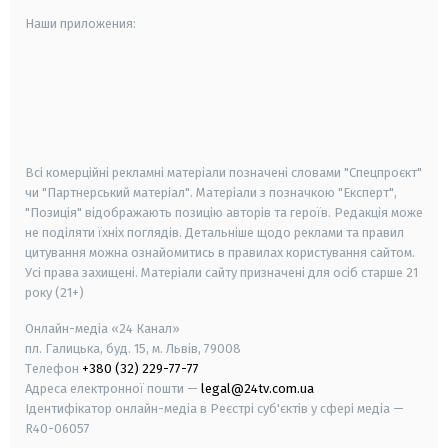
Наши приложения:
android
apple
smart tv
samsung smart tv
Всі комерційні рекламні матеріали позначені словами "Спецпроєкт"
чи "Партнерський матеріал". Матеріали з позначкою "Експерт",
"Позиція" відображають позицію авторів та героїв. Редакція може
не поділяти їхніх поглядів. Детальніше щодо реклами та правил
цитування можна ознайомитись в правилах користування сайтом.
Усі права захищені.
Матеріали сайту призначені для осіб старше
21
року (21+)
Онлайн-медіа «24 Канал»
пл. Галицька, буд. 15, м. Львів, 79008
Телефон
+380 (32) 229-77-77
Адреса електронної пошти —
legal@24tv.com.ua
Ідентифікатор онлайн-медіа в Реєстрі суб'єктів у сфері медіа —
R40-06057