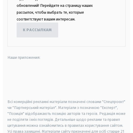
обновлений! Перейдите на страницу наших
рассылок, чтобы выбрать те, которые
соответствуют вашим интересам.
К РАССЫЛКАМ
Наши приложения:
android
apple
smart tv
samsung smart tv
Всі комерційні рекламні матеріали позначені словами "Спецпроєкт"
чи "Партнерський матеріал". Матеріали з позначкою "Експерт",
"Позиція" відображають позицію авторів та героїв. Редакція може
не поділяти їхніх поглядів. Детальніше щодо реклами та правил
цитування можна ознайомитись в правилах користування сайтом.
Усі права захищені.
Матеріали сайту призначені для осіб старше
21