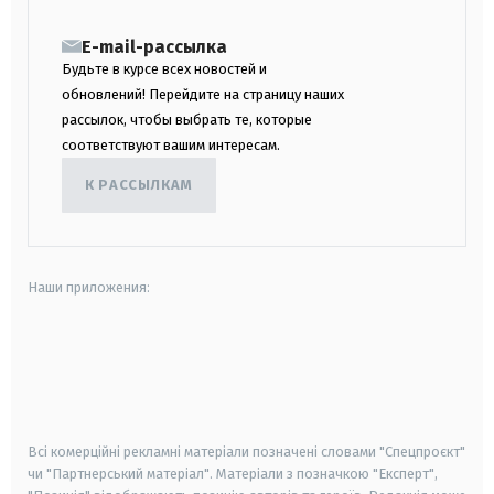
E-mail-рассылка
Будьте в курсе всех новостей и
обновлений! Перейдите на страницу наших
рассылок, чтобы выбрать те, которые
соответствуют вашим интересам.
К РАССЫЛКАМ
Наши приложения:
android
apple
smart tv
samsung smart tv
Всі комерційні рекламні матеріали позначені словами "Спецпроєкт"
чи "Партнерський матеріал". Матеріали з позначкою "Експерт",