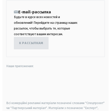
E-mail-рассылка
Будьте в курсе всех новостей и
обновлений! Перейдите на страницу наших
рассылок, чтобы выбрать те, которые
соответствуют вашим интересам.
К РАССЫЛКАМ
Наши приложения:
android
apple
smart tv
samsung smart tv
Всі комерційні рекламні матеріали позначені словами "Спецпроєкт"
чи "Партнерський матеріал". Матеріали з позначкою "Експерт",