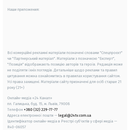
Наши приложения:
android
apple
smart tv
samsung smart tv
Всі комерційні рекламні матеріали позначені словами "Спецпроєкт"
чи "Партнерський матеріал". Матеріали з позначкою "Експерт",
"Позиція" відображають позицію авторів та героїв. Редакція може
не поділяти їхніх поглядів. Детальніше щодо реклами та правил
цитування можна ознайомитись в правилах користування сайтом.
Усі права захищені.
Матеріали сайту призначені для осіб старше
21
року (21+)
Онлайн-медіа «24 Канал»
пл. Галицька, буд. 15, м. Львів, 79008
Телефон
+380 (32) 229-77-77
Адреса електронної пошти —
legal@24tv.com.ua
Ідентифікатор онлайн-медіа в Реєстрі суб'єктів у сфері медіа —
R40-06057