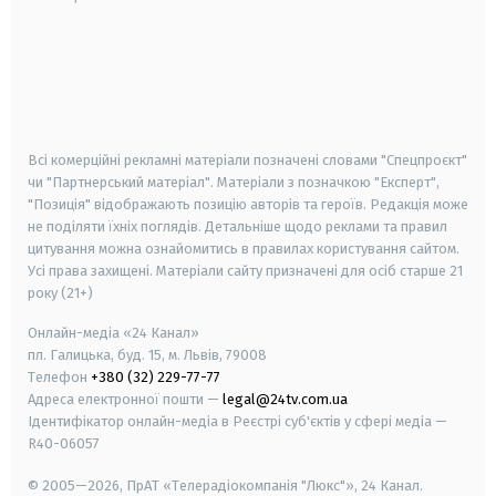
android
apple
smart tv
samsung smart tv
Всі комерційні рекламні матеріали позначені словами "Спецпроєкт"
чи "Партнерський матеріал". Матеріали з позначкою "Експерт",
"Позиція" відображають позицію авторів та героїв. Редакція може
не поділяти їхніх поглядів. Детальніше щодо реклами та правил
цитування можна ознайомитись в правилах користування сайтом.
Усі права захищені.
Матеріали сайту призначені для осіб старше
21
року (21+)
Онлайн-медіа «24 Канал»
пл. Галицька, буд. 15, м. Львів, 79008
Телефон
+380 (32) 229-77-77
Адреса електронної пошти —
legal@24tv.com.ua
Ідентифікатор онлайн-медіа в Реєстрі суб'єктів у сфері медіа —
R40-06057
© 2005—2026,
ПрАТ «Телерадіокомпанія "Люкс"», 24 Канал.