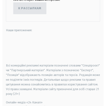
К РАССЫЛКАМ
Наши приложения:
android
apple
smart tv
samsung smart tv
Всі комерційні рекламні матеріали позначені словами "Спецпроєкт"
чи "Партнерський матеріал". Матеріали з позначкою "Експерт",
"Позиція" відображають позицію авторів та героїв. Редакція може
не поділяти їхніх поглядів. Детальніше щодо реклами та правил
цитування можна ознайомитись в правилах користування сайтом.
Усі права захищені.
Матеріали сайту призначені для осіб старше
21
року (21+)
Онлайн-медіа «24 Канал»