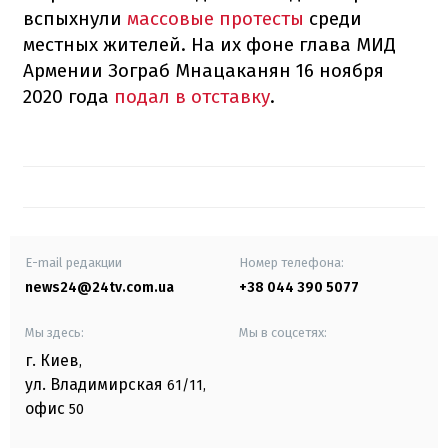
вспыхнули
массовые протесты
среди
местных жителей. На их фоне глава МИД
Армении Зограб Мнацаканян 16 ноября
2020 года
подал в отставку
.
E-mail редакции
Номер телефона:
news24@24tv.com.ua
+38 044 390 5077
Мы здесь:
Мы в соцсетях:
г. Киев
,
ул. Владимирская
61/11,
офис
50