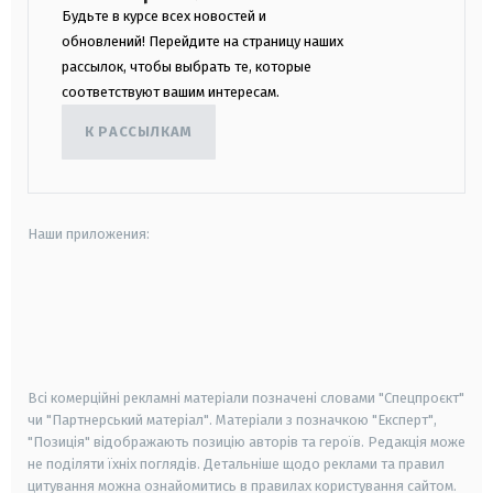
Будьте в курсе всех новостей и
обновлений! Перейдите на страницу наших
рассылок, чтобы выбрать те, которые
соответствуют вашим интересам.
К РАССЫЛКАМ
Наши приложения:
android
apple
smart tv
samsung smart tv
Всі комерційні рекламні матеріали позначені словами "Спецпроєкт"
чи "Партнерський матеріал". Матеріали з позначкою "Експерт",
"Позиція" відображають позицію авторів та героїв. Редакція може
не поділяти їхніх поглядів. Детальніше щодо реклами та правил
цитування можна ознайомитись в правилах користування сайтом.