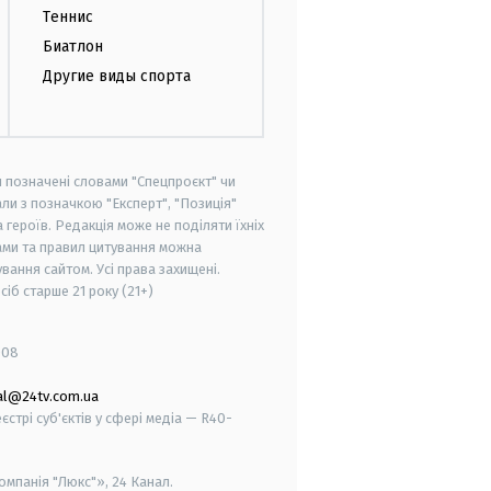
Теннис
Биатлон
Другие виды спорта
и позначені словами "Спецпроєкт" чи
ли з позначкою "Експерт", "Позиція"
героїв. Редакція може не поділяти їхніх
ами та правил цитування можна
вання сайтом. Усі права захищені.
осіб старше
21 року (21+)
008
al@24tv.com.ua
стрі суб'єктів у сфері медіа — R40-
мпанія "Люкс"», 24 Канал.