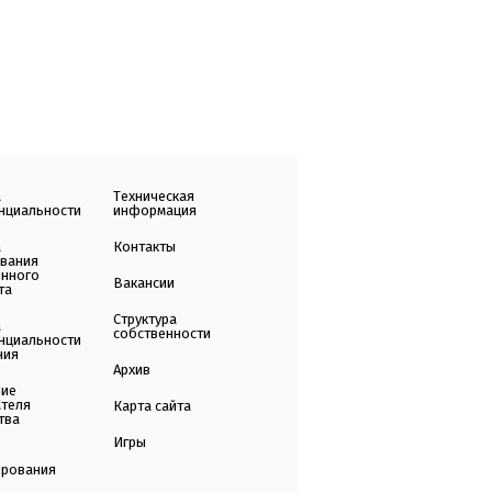
а
Техническая
нциальности
информация
а
Контакты
ования
енного
Вакансии
та
Структура
а
собственности
нциальности
ния
Архив
ние
ателя
Карта сайта
тва
Игры
ирования