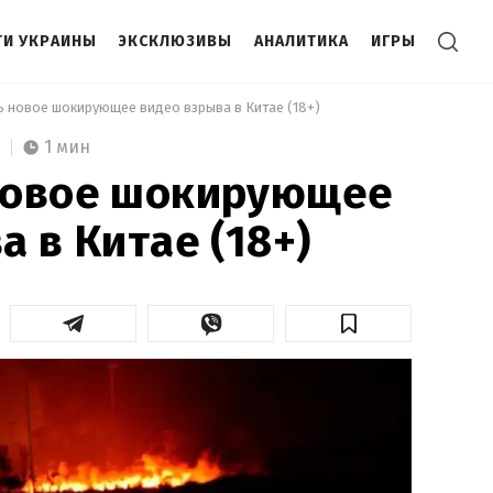
И УКРАИНЫ
ЭКСКЛЮЗИВЫ
АНАЛИТИКА
ИГРЫ
ь новое шокирующее видео взрыва в Китае (18+) 
1 мин
новое шокирующее
а в Китае (18+)