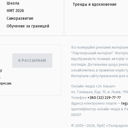
Школа
Тренды и вдохновение
НМТ 2026
Саморазвитие
Обучение за границей
Всі комерційні рекламні матеріал
"Партнерський матеріал". Матеріа
відображають позицію авторів та 
К РАССЫЛКАМ
поглядів. Детальніше щодо рекл
цу
ознайомитись в правилах користу
Матеріали сайту призначені для 
,
ересам.
Онлайн-медіа «24 Канал»
пл. Галицька, буд. 15, м. Львів, 79
Телефон
+380 (32) 229-77-77
Адреса електронної пошти —
leg
Ідентифікатор онлайн-медіа в Реє
06057
© 2005—2026,
ПрАТ «Телерадіоко