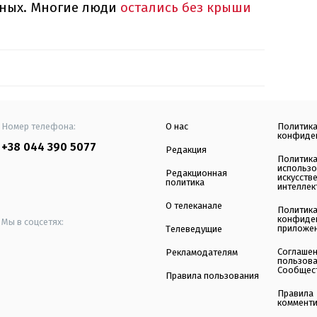
еных. Многие люди
остались без крыши
Номер телефона:
О нас
Политик
конфиде
+38 044 390 5077
Редакция
Политик
использ
Редакционная
искусств
политика
интеллек
О телеканале
Политик
конфиде
Мы в соцсетях:
приложе
Телеведущие
Соглаше
Рекламодателям
пользов
Сообщес
Правила пользования
Правила
коммент