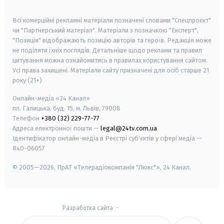
smart tv
samsung smart tv
Всі комерційні рекламні матеріали позначені словами "Спецпроєкт"
чи "Партнерський матеріал". Матеріали з позначкою "Експерт",
"Позиція" відображають позицію авторів та героїв. Редакція може
не поділяти їхніх поглядів. Детальніше щодо реклами та правил
цитування можна ознайомитись в правилах користування сайтом.
Усі права захищені.
Матеріали сайту призначені для осіб старше
21
року (21+)
Онлайн-медіа «24 Канал»
пл. Галицька, буд. 15, м. Львів, 79008
Телефон
+380 (32) 229-77-77
Адреса електронної пошти —
legal@24tv.com.ua
Ідентифікатор онлайн-медіа в Реєстрі суб'єктів у сфері медіа —
R40-06057
© 2005—2026,
ПрАТ «Телерадіокомпанія "Люкс"», 24 Канал.
Разработка сайта
-