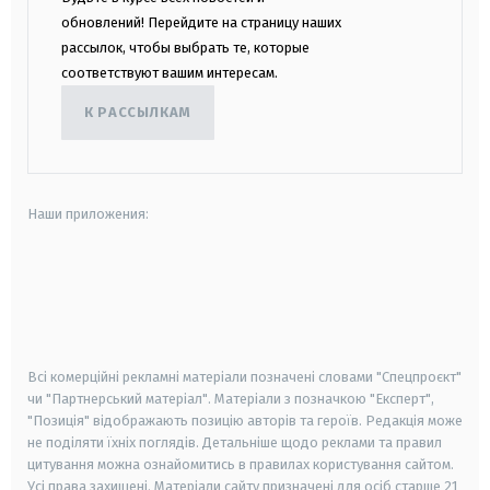
обновлений! Перейдите на страницу наших
рассылок, чтобы выбрать те, которые
соответствуют вашим интересам.
К РАССЫЛКАМ
Наши приложения:
android
apple
smart tv
samsung smart tv
Всі комерційні рекламні матеріали позначені словами "Спецпроєкт"
чи "Партнерський матеріал". Матеріали з позначкою "Експерт",
"Позиція" відображають позицію авторів та героїв. Редакція може
не поділяти їхніх поглядів. Детальніше щодо реклами та правил
цитування можна ознайомитись в правилах користування сайтом.
Усі права захищені.
Матеріали сайту призначені для осіб старше
21