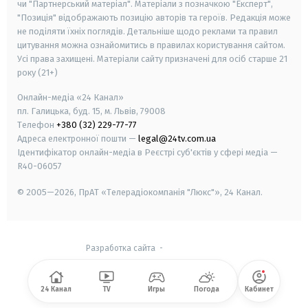
чи "Партнерський матеріал". Матеріали з позначкою "Експерт",
"Позиція" відображають позицію авторів та героїв. Редакція може
не поділяти їхніх поглядів. Детальніше щодо реклами та правил
цитування можна ознайомитись в правилах користування сайтом.
Усі права захищені.
Матеріали сайту призначені для осіб старше
21
року (21+)
Онлайн-медіа «24 Канал»
пл. Галицька, буд. 15, м. Львів, 79008
Телефон
+380 (32) 229-77-77
Адреса електронної пошти —
legal@24tv.com.ua
Ідентифікатор онлайн-медіа в Реєстрі суб'єктів у сфері медіа —
R40-06057
© 2005—2026,
ПрАТ «Телерадіокомпанія "Люкс"», 24 Канал.
Разработка сайта
-
24 Канал
TV
Игры
Погода
Кабинет