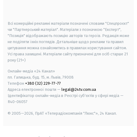
smart tv
samsung smart tv
Всі комерційні рекламні матеріали позначені словами "Спецпроєкт"
чи "Партнерський матеріал". Матеріали з позначкою "Експерт",
"Позиція" відображають позицію авторів та героїв. Редакція може
не поділяти їхніх поглядів. Детальніше щодо реклами та правил
цитування можна ознайомитись в правилах користування сайтом.
Усі права захищені.
Матеріали сайту призначені для осіб старше
21
року (21+)
Онлайн-медіа «24 Канал»
пл. Галицька, буд. 15, м. Львів, 79008
Телефон
+380 (32) 229-77-77
Адреса електронної пошти —
legal@24tv.com.ua
Ідентифікатор онлайн-медіа в Реєстрі суб'єктів у сфері медіа —
R40-06057
© 2005—2026,
ПрАТ «Телерадіокомпанія "Люкс"», 24 Канал.