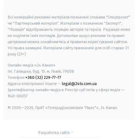
smart tv
samsung smart tv
Всі комерційні рекламні матеріали позначені словами "Спецпроєкт"
чи "Партнерський матеріал". Матеріали з позначкою "Експерт",
"Позиція" відображають позицію авторів та героїв. Редакція може
не поділяти їхніх поглядів. Детальніше щодо реклами та правил
цитування можна ознайомитись в правилах користування сайтом.
Усі права захищені.
Матеріали сайту призначені для осіб старше
21
року (21+)
Онлайн-медіа «24 Канал»
пл. Галицька, буд. 15, м. Львів, 79008
Телефон
+380 (32) 229-77-77
Адреса електронної пошти —
legal@24tv.com.ua
Ідентифікатор онлайн-медіа в Реєстрі суб'єктів у сфері медіа —
R40-06057
© 2005—2026,
ПрАТ «Телерадіокомпанія "Люкс"», 24 Канал.
Разработка сайта
-