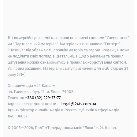
android
apple
smart tv
samsung smart tv
Всі комерційні рекламні матеріали позначені словами "Спецпроєкт"
чи "Партнерський матеріал". Матеріали з позначкою "Експерт",
"Позиція" відображають позицію авторів та героїв. Редакція може
не поділяти їхніх поглядів. Детальніше щодо реклами та правил
цитування можна ознайомитись в правилах користування сайтом.
Усі права захищені.
Матеріали сайту призначені для осіб старше
21
року (21+)
Онлайн-медіа «24 Канал»
пл. Галицька, буд. 15, м. Львів, 79008
Телефон
+380 (32) 229-77-77
Адреса електронної пошти —
legal@24tv.com.ua
Ідентифікатор онлайн-медіа в Реєстрі суб'єктів у сфері медіа —
R40-06057
© 2005—2026,
ПрАТ «Телерадіокомпанія "Люкс"», 24 Канал.