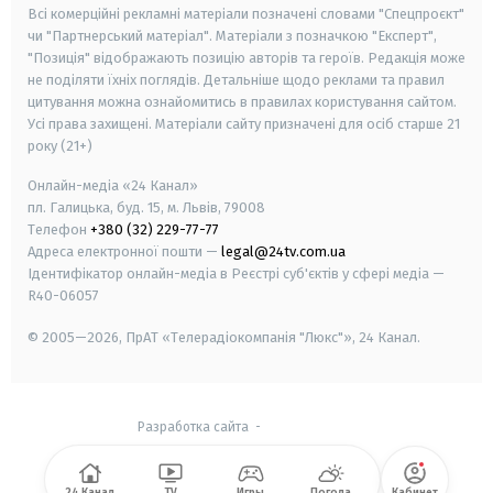
Всі комерційні рекламні матеріали позначені словами "Спецпроєкт"
чи "Партнерський матеріал". Матеріали з позначкою "Експерт",
"Позиція" відображають позицію авторів та героїв. Редакція може
не поділяти їхніх поглядів. Детальніше щодо реклами та правил
цитування можна ознайомитись в правилах користування сайтом.
Усі права захищені.
Матеріали сайту призначені для осіб старше
21
року (21+)
Онлайн-медіа «24 Канал»
пл. Галицька, буд. 15, м. Львів, 79008
Телефон
+380 (32) 229-77-77
Адреса електронної пошти —
legal@24tv.com.ua
Ідентифікатор онлайн-медіа в Реєстрі суб'єктів у сфері медіа —
R40-06057
© 2005—2026,
ПрАТ «Телерадіокомпанія "Люкс"», 24 Канал.
Разработка сайта
-
24 Канал
TV
Игры
Погода
Кабинет