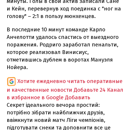
минуты. Голы в свой актив записали Сане
и Кейн, перевернув ход поединка с "ног на
голову" – 2:1 в пользу мюнхенцев.
В последние 10 минут команде Карло
Анчелотти удалось спастись от выездного
поражения. Родриго заработал пенальти,
которое реализовал Винисиус,
отметившись дублем в воротах Мануэля
Нойера.
Хотите ежедневно читать оперативные
и качественные новости
Добавьте 24 Канал
в избранное в Google
Добавить
Секрет ідеального вечора простий:
потрібно зібрати найближчих друзів,
ввімкнути новий матч Ліги чемпіонів,
підготувати снеки та доповнити все це