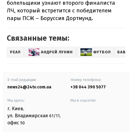
болельщики узнают второго финалиста
ЛЧ, который встретится с победителем
пары ПСЖ – Боруссия Дортмунд.
Связанные темы:
РЕАЛ
АНДРЕЙ ЛУНИН
ФУТБОЛ
БАВАР
E-mail редакции
Номер телефона:
news24@24tv.com.ua
+38 044 390 5077
Мы здесь:
Мы в соцсетях:
г. Киев
,
ул. Владимирская
61/11,
офис
50