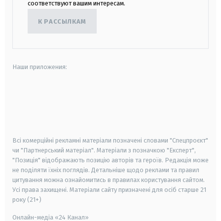
соответствуют вашим интересам.
К РАССЫЛКАМ
Наши приложения:
android
apple
smart tv
samsung smart tv
Всі комерційні рекламні матеріали позначені словами "Спецпроєкт"
чи "Партнерський матеріал". Матеріали з позначкою "Експерт",
"Позиція" відображають позицію авторів та героїв. Редакція може
не поділяти їхніх поглядів. Детальніше щодо реклами та правил
цитування можна ознайомитись в правилах користування сайтом.
Усі права захищені.
Матеріали сайту призначені для осіб старше
21
року (21+)
Онлайн-медіа «24 Канал»