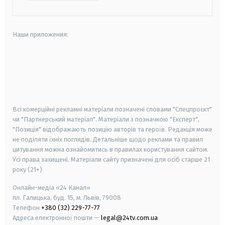
Наши приложения:
android
apple
smart tv
samsung smart tv
Всі комерційні рекламні матеріали позначені словами "Спецпроєкт"
чи "Партнерський матеріал". Матеріали з позначкою "Експерт",
"Позиція" відображають позицію авторів та героїв. Редакція може
не поділяти їхніх поглядів. Детальніше щодо реклами та правил
цитування можна ознайомитись в правилах користування сайтом.
Усі права захищені.
Матеріали сайту призначені для осіб старше
21
року (21+)
Онлайн-медіа «24 Канал»
пл. Галицька, буд. 15, м. Львів, 79008
Телефон
+380 (32) 229-77-77
Адреса електронної пошти —
legal@24tv.com.ua