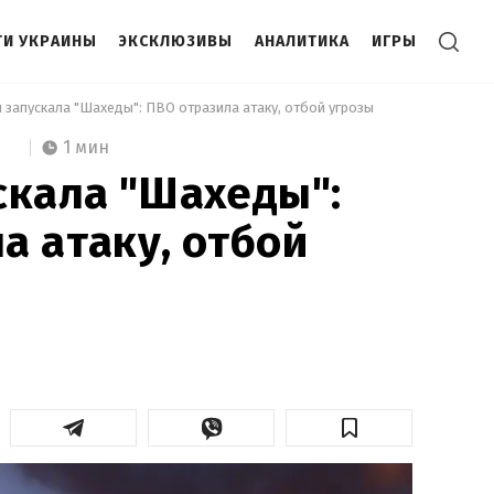
И УКРАИНЫ
ЭКСКЛЮЗИВЫ
АНАЛИТИКА
ИГРЫ
я запускала "Шахеды": ПВО отразила атаку, отбой угрозы 
1 мин
скала "Шахеды":
а атаку, отбой