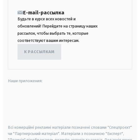
E-mail-рассылка
Будьте в курсе всех новостей и
обновлений! Перейдите на страницу наших
рассылок, чтобы выбрать те, которые
соответствуют вашим интересам.
К РАССЫЛКАМ
Наши приложения:
android
apple
smart tv
samsung smart tv
Всі комерційні рекламні матеріали позначені словами "Спецпроєкт"
чи "Партнерський матеріал". Матеріали з позначкою "Експерт",
"Позиція" відображають позицію авторів та героїв. Редакція може