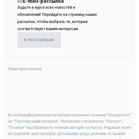
E-mail-рассылка
Будьте в курсе всех новостей и
обновлений! Перейдите на страницу наших
рассылок, чтобы выбрать те, которые
соответствуют вашим интересам.
К РАССЫЛКАМ
Наши приложения:
android
apple
smart tv
samsung smart tv
Всі комерційні рекламні матеріали позначені словами "Спецпроєкт"
чи "Партнерський матеріал". Матеріали з позначкою "Експерт",
"Позиція" відображають позицію авторів та героїв. Редакція може
не поділяти їхніх поглядів. Детальніше щодо реклами та правил