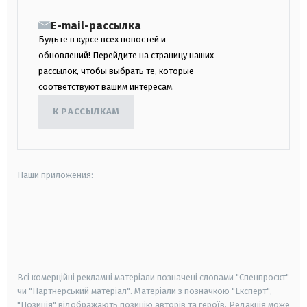
E-mail-рассылка
Будьте в курсе всех новостей и
обновлений! Перейдите на страницу наших
рассылок, чтобы выбрать те, которые
соответствуют вашим интересам.
К РАССЫЛКАМ
Наши приложения:
android
apple
smart tv
samsung smart tv
Всі комерційні рекламні матеріали позначені словами "Спецпроєкт"
чи "Партнерський матеріал". Матеріали з позначкою "Експерт",
"Позиція" відображають позицію авторів та героїв. Редакція може