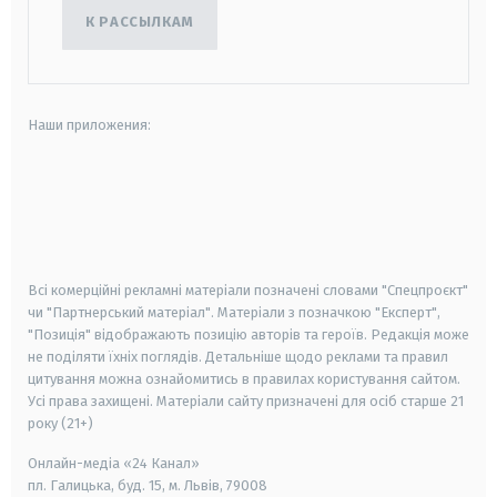
К РАССЫЛКАМ
Наши приложения:
android
apple
smart tv
samsung smart tv
Всі комерційні рекламні матеріали позначені словами "Спецпроєкт"
чи "Партнерський матеріал". Матеріали з позначкою "Експерт",
"Позиція" відображають позицію авторів та героїв. Редакція може
не поділяти їхніх поглядів. Детальніше щодо реклами та правил
цитування можна ознайомитись в правилах користування сайтом.
Усі права захищені.
Матеріали сайту призначені для осіб старше
21
року (21+)
Онлайн-медіа «24 Канал»
пл. Галицька, буд. 15, м. Львів, 79008