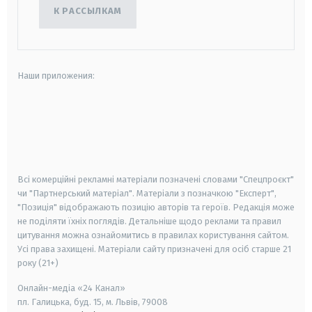
К РАССЫЛКАМ
Наши приложения:
android
apple
smart tv
samsung smart tv
Всі комерційні рекламні матеріали позначені словами "Спецпроєкт"
чи "Партнерський матеріал". Матеріали з позначкою "Експерт",
"Позиція" відображають позицію авторів та героїв. Редакція може
не поділяти їхніх поглядів. Детальніше щодо реклами та правил
цитування можна ознайомитись в правилах користування сайтом.
Усі права захищені.
Матеріали сайту призначені для осіб старше
21
року (21+)
Онлайн-медіа «24 Канал»
пл. Галицька, буд. 15, м. Львів, 79008