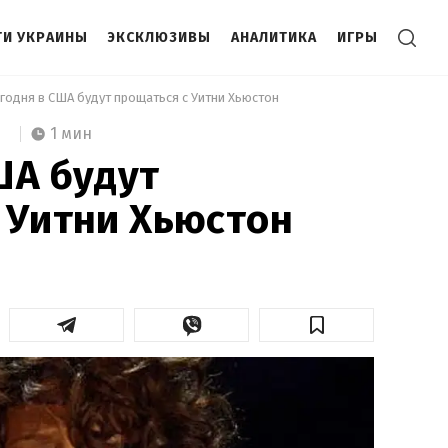
И УКРАИНЫ
ЭКСКЛЮЗИВЫ
АНАЛИТИКА
ИГРЫ
егодня в США будут прощаться с Уитни Хьюстон 
1 мин
ША будут
 Уитни Хьюстон