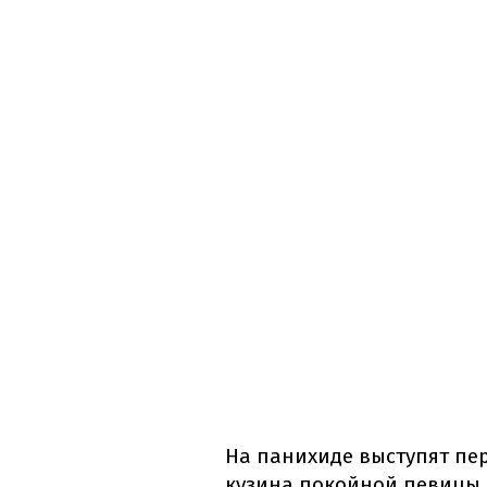
На панихиде выступят пер
кузина покойной певицы