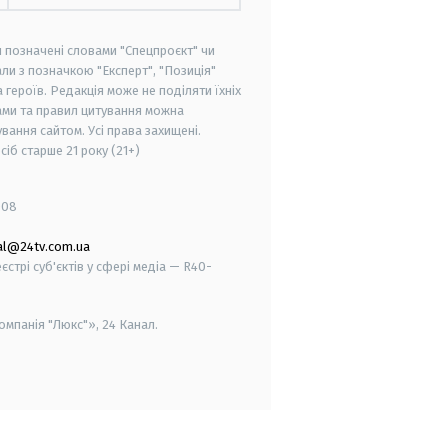
и позначені словами "Спецпроєкт" чи
ли з позначкою "Експерт", "Позиція"
героїв. Редакція може не поділяти їхніх
ами та правил цитування можна
вання сайтом. Усі права захищені.
осіб старше
21 року (21+)
008
al@24tv.com.ua
стрі суб'єктів у сфері медіа — R40-
мпанія "Люкс"», 24 Канал.
smart tv
samsung smart tv