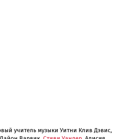
вый учитель музыки Уитни Клив Дэвис,
 Дайон Варвик,
Стиви Уандер
, Алисия