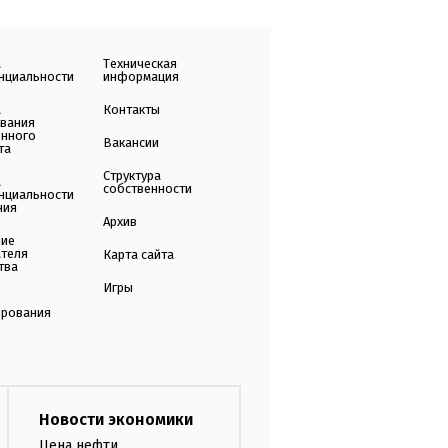
а
Техническая
нциальности
информация
а
Контакты
ования
енного
Вакансии
та
Структура
а
собственности
нциальности
ния
Архив
ние
ателя
Карта сайта
тва
Игры
ирования
Новости экономики
Цена нефти