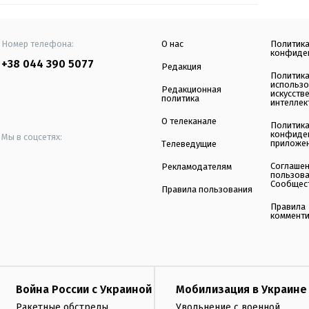
Номер телефона:
О нас
Политик
конфиде
+38 044 390 5077
Редакция
Политик
использ
Редакционная
искусств
политика
интеллек
О телеканале
Политик
конфиде
Мы в соцсетях:
приложе
Телеведущие
Соглаше
Рекламодателям
пользов
Сообщес
Правила пользования
Правила
коммент
Война России с Украиной
Мобилизация в Украине
Ракетные обстрелы
Увольнение с военной