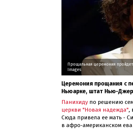
Прощальная церемония пройдет 
Images
Церемония прощания с п
Ньюарке, штат Нью-Джер
Панихиду
по решению сем
церкви "Новая надежда"
,
Сюда привела ее мать - С
в афро-американском ева