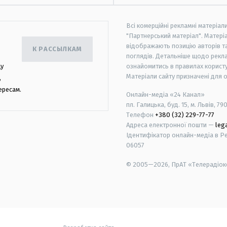
Всі комерційні рекламні матеріал
"Партнерський матеріал". Матеріа
відображають позицію авторів та 
К РАССЫЛКАМ
поглядів. Детальніше щодо рекл
цу
ознайомитись в правилах користу
Матеріали сайту призначені для 
,
ересам.
Онлайн-медіа «24 Канал»
пл. Галицька, буд. 15, м. Львів, 79
Телефон
+380 (32) 229-77-77
Адреса електронної пошти —
leg
Ідентифікатор онлайн-медіа в Реє
06057
© 2005—2026,
ПрАТ «Телерадіоко
android
apple