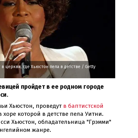
в церкви, где Хьюстон пела в детстве
/ Getty
евицей пройдет в ее родном городе
си.
ьи Хьюстон, проведут
в баптистской
 в хоре которой в детстве пела Уитни.
исси Хьюстон, обладательница "Грэмми"
нгелийном жанре.