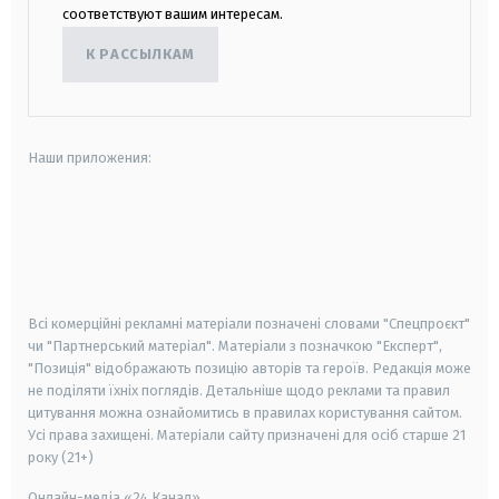
соответствуют вашим интересам.
К РАССЫЛКАМ
Наши приложения:
android
apple
smart tv
samsung smart tv
Всі комерційні рекламні матеріали позначені словами "Спецпроєкт"
чи "Партнерський матеріал". Матеріали з позначкою "Експерт",
"Позиція" відображають позицію авторів та героїв. Редакція може
не поділяти їхніх поглядів. Детальніше щодо реклами та правил
цитування можна ознайомитись в правилах користування сайтом.
Усі права захищені.
Матеріали сайту призначені для осіб старше
21
року (21+)
Онлайн-медіа «24 Канал»