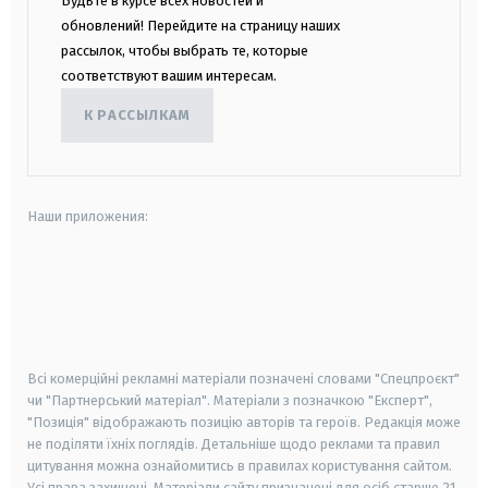
Будьте в курсе всех новостей и
обновлений! Перейдите на страницу наших
рассылок, чтобы выбрать те, которые
соответствуют вашим интересам.
К РАССЫЛКАМ
Наши приложения:
android
apple
smart tv
samsung smart tv
Всі комерційні рекламні матеріали позначені словами "Спецпроєкт"
чи "Партнерський матеріал". Матеріали з позначкою "Експерт",
"Позиція" відображають позицію авторів та героїв. Редакція може
не поділяти їхніх поглядів. Детальніше щодо реклами та правил
цитування можна ознайомитись в правилах користування сайтом.
Усі права захищені.
Матеріали сайту призначені для осіб старше
21