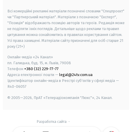
smart tv
samsung smart tv
Всі комерційні рекламні матеріали позначені словами "Спецпроєкт"
чи "Партнерський матеріал". Матеріали з позначкою "Експерт",
"Позиція" відображають позицію авторів та героїв. Редакція може
не поділяти їхніх поглядів. Детальніше щодо реклами та правил
цитування можна ознайомитись в правилах користування сайтом.
Усі права захищені.
Матеріали сайту призначені для осіб старше
21
року (21+)
Онлайн-медіа «24 Канал»
пл. Галицька, буд. 15, м. Львів, 79008
Телефон
+380 (32) 229-77-77
Адреса електронної пошти —
legal@24tv.com.ua
Ідентифікатор онлайн-медіа в Реєстрі суб'єктів у сфері медіа —
R40-06057
© 2005—2026,
ПрАТ «Телерадіокомпанія "Люкс"», 24 Канал.
Разработка сайта
-