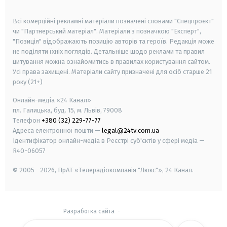
smart tv
samsung smart tv
Всі комерційні рекламні матеріали позначені словами "Спецпроєкт"
чи "Партнерський матеріал". Матеріали з позначкою "Експерт",
"Позиція" відображають позицію авторів та героїв. Редакція може
не поділяти їхніх поглядів. Детальніше щодо реклами та правил
цитування можна ознайомитись в правилах користування сайтом.
Усі права захищені.
Матеріали сайту призначені для осіб старше
21
року (21+)
Онлайн-медіа «24 Канал»
пл. Галицька, буд. 15, м. Львів, 79008
Телефон
+380 (32) 229-77-77
Адреса електронної пошти —
legal@24tv.com.ua
Ідентифікатор онлайн-медіа в Реєстрі суб'єктів у сфері медіа —
R40-06057
© 2005—2026,
ПрАТ «Телерадіокомпанія "Люкс"», 24 Канал.
Разработка сайта
-