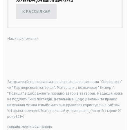
соответствуют вашим интересам.
К РАССЫЛКАМ
Наши приложения:
android
apple
smart tv
samsung smart tv
Всі комерційні рекламні матеріали позначені словами "Спецпроєкт"
чи "Партнерський матеріал". Матеріали з позначкою "Експерт",
"Позиція" відображають позицію авторів та героїв. Редакція може
не поділяти їхніх поглядів. Детальніше щодо реклами та правил
цитування можна ознайомитись в правилах користування сайтом.
Усі права захищені.
Матеріали сайту призначені для осіб старше
21
року (21+)
Онлайн-медіа «24 Канал»