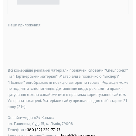
Наши приложения:
android
apple
smart tv
samsung smart tv
Всі комерційні рекламні матеріали позначені словами "Спецпроєкт"
чи "Партнерський матеріал". Матеріали з позначкою "Експерт",
"Позиція" відображають позицію авторів та героїв. Редакція може
не поділяти їхніх поглядів. Детальніше щодо реклами та правил
цитування можна ознайомитись в правилах користування сайтом.
Усі права захищені.
Матеріали сайту призначені для осіб старше
21
року (21+)
Онлайн-медіа «24 Канал»
пл. Галицька, буд. 15, м. Львів, 79008
Телефон
+380 (32) 229-77-77
Адреса електронної пошти —
legal@24tv.com.ua