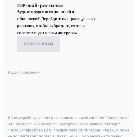
E-mail-рассылка
Будьте в курсе всех новостей и
обновлений! Перейдите на страницу наших
рассылок, чтобы выбрать те, которые
соответствуют вашим интересам.
К РАССЫЛКАМ
Наши приложения:
android
apple
smart tv
samsung smart tv
Всі комерційні рекламні матеріали позначені словами "Спецпроєкт"
чи "Партнерський матеріал". Матеріали з позначкою "Експерт",
"Позиція" відображають позицію авторів та героїв. Редакція може
не поділяти їхніх поглядів. Детальніше щодо реклами та правил