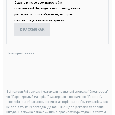
Будьте в курсе всех новостей и
обновлений! Перейдите на страницу наших
рассылок, чтобы выбрать те, которые
соответствуют вашим интересам.
К РАССЫЛКАМ
Наши приложения:
android
apple
smart tv
samsung smart tv
Всі комерційні рекламні матеріали позначені словами "Спецпроєкт"
чи "Партнерський матеріал". Матеріали з позначкою "Експерт",
"Позиція" відображають позицію авторів та героїв. Редакція може
не поділяти їхніх поглядів. Детальніше щодо реклами та правил
цитування можна ознайомитись в правилах користування сайтом.