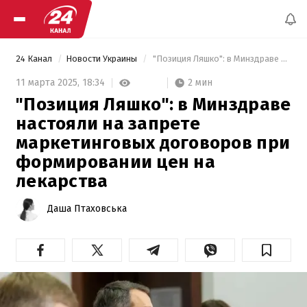
24 Канал
Новости Украины
 "Позиция Ляшко": в Минздраве настояли на запрете маркетинговых договоров при формировании цен на лекарства 
2 мин
11 марта 2025,
18:34
"Позиция Ляшко": в Минздраве
настояли на запрете
маркетинговых договоров при
формировании цен на
лекарства
Даша Птаховська