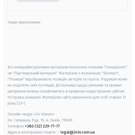
Наши приложения:
android
apple
smart tv
samsung smart tv
Всі комерційні рекламні матеріали позначені словами "Спецпроєкт"
чи "Партнерський матеріал". Матеріали з позначкою "Експерт",
"Позиція" відображають позицію авторів та героїв. Редакція може
не поділяти їхніх поглядів. Детальніше щодо реклами та правил
цитування можна ознайомитись в правилах користування сайтом.
Усі права захищені.
Матеріали сайту призначені для осіб старше
21
року (21+)
Онлайн-медіа «24 Канал»
пл. Галицька, буд. 15, м. Львів, 79008
Телефон
+380 (32) 229-77-77
Адреса електронної пошти —
legal@24tv.com.ua