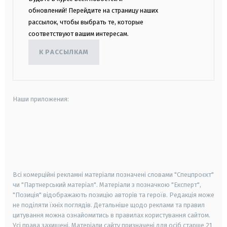
обновлений! Перейдите на страницу наших
рассылок, чтобы выбрать те, которые
соответствуют вашим интересам.
К РАССЫЛКАМ
Наши приложения:
android
apple
smart tv
samsung smart tv
Всі комерційні рекламні матеріали позначені словами "Спецпроєкт"
чи "Партнерський матеріал". Матеріали з позначкою "Експерт",
"Позиція" відображають позицію авторів та героїв. Редакція може
не поділяти їхніх поглядів. Детальніше щодо реклами та правил
цитування можна ознайомитись в правилах користування сайтом.
Усі права захищені.
Матеріали сайту призначені для осіб старше
21