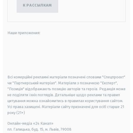
К РАССЫЛКАМ
Наши приложения:
android
apple
smart tv
samsung smart tv
Всі комерційні рекламні матеріали позначені словами "Спецпроєкт"
чи "Партнерський матеріал". Матеріали з позначкою "Експерт",
"Позиція" відображають позицію авторів та героїв. Редакція може
не поділяти їхніх поглядів. Детальніше щодо реклами та правил
цитування можна ознайомитись в правилах користування сайтом.
Усі права захищені.
Матеріали сайту призначені для осіб старше
21
року (21+)
Онлайн-медіа «24 Канал»
пл. Галицька, буд. 15, м. Львів, 79008