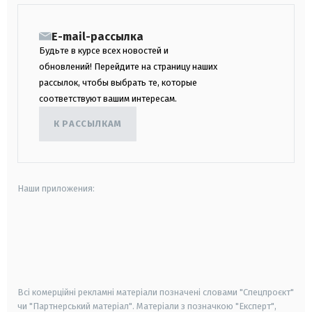
E-mail-рассылка
Будьте в курсе всех новостей и
обновлений! Перейдите на страницу наших
рассылок, чтобы выбрать те, которые
соответствуют вашим интересам.
К РАССЫЛКАМ
Наши приложения:
android
apple
smart tv
samsung smart tv
Всі комерційні рекламні матеріали позначені словами "Спецпроєкт"
чи "Партнерський матеріал". Матеріали з позначкою "Експерт",