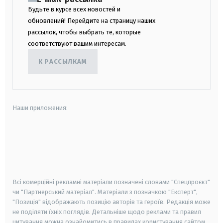
Будьте в курсе всех новостей и
обновлений! Перейдите на страницу наших
рассылок, чтобы выбрать те, которые
соответствуют вашим интересам.
К РАССЫЛКАМ
Наши приложения:
android
apple
smart tv
samsung smart tv
Всі комерційні рекламні матеріали позначені словами "Спецпроєкт"
чи "Партнерський матеріал". Матеріали з позначкою "Експерт",
"Позиція" відображають позицію авторів та героїв. Редакція може
не поділяти їхніх поглядів. Детальніше щодо реклами та правил
цитування можна ознайомитись в правилах користування сайтом.