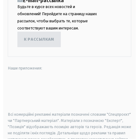
E-mail-рассылка
Будьте в курсе всех новостей и
обновлений! Перейдите на страницу наших
рассылок, чтобы выбрать те, которые
соответствуют вашим интересам.
К РАССЫЛКАМ
Наши приложения:
android
apple
smart tv
samsung smart tv
Всі комерційні рекламні матеріали позначені словами "Спецпроєкт"
чи "Партнерський матеріал". Матеріали з позначкою "Експерт",
"Позиція" відображають позицію авторів та героїв. Редакція може
не поділяти їхніх поглядів. Детальніше щодо реклами та правил