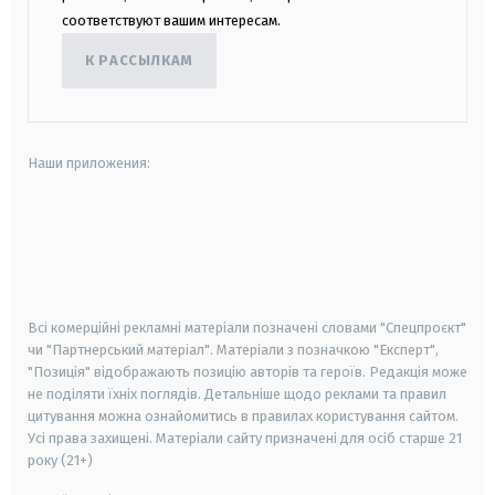
соответствуют вашим интересам.
К РАССЫЛКАМ
Наши приложения:
android
apple
smart tv
samsung smart tv
Всі комерційні рекламні матеріали позначені словами "Спецпроєкт"
чи "Партнерський матеріал". Матеріали з позначкою "Експерт",
"Позиція" відображають позицію авторів та героїв. Редакція може
не поділяти їхніх поглядів. Детальніше щодо реклами та правил
цитування можна ознайомитись в правилах користування сайтом.
Усі права захищені.
Матеріали сайту призначені для осіб старше
21
року (21+)