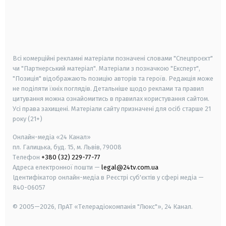
android
apple
smart tv
samsung smart tv
Всі комерційні рекламні матеріали позначені словами "Спецпроєкт"
чи "Партнерський матеріал". Матеріали з позначкою "Експерт",
"Позиція" відображають позицію авторів та героїв. Редакція може
не поділяти їхніх поглядів. Детальніше щодо реклами та правил
цитування можна ознайомитись в правилах користування сайтом.
Усі права захищені.
Матеріали сайту призначені для осіб старше
21
року (21+)
Онлайн-медіа «24 Канал»
пл. Галицька, буд. 15, м. Львів, 79008
Телефон
+380 (32) 229-77-77
Адреса електронної пошти —
legal@24tv.com.ua
Ідентифікатор онлайн-медіа в Реєстрі суб'єктів у сфері медіа —
R40-06057
© 2005—2026,
ПрАТ «Телерадіокомпанія "Люкс"», 24 Канал.