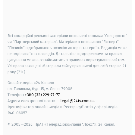
android
apple
smart tv
samsung smart tv
Всі комерційні рекламні матеріали позначені словами "Спецпроєкт"
чи "Партнерський матеріал". Матеріали з позначкою "Експерт",
"Позиція" відображають позицію авторів та героїв. Редакція може
не поділяти їхніх поглядів. Детальніше щодо реклами та правил
цитування можна ознайомитись в правилах користування сайтом.
Усі права захищені.
Матеріали сайту призначені для осіб старше
21
року (21+)
Онлайн-медіа «24 Канал»
пл. Галицька, буд. 15, м. Львів, 79008
Телефон
+380 (32) 229-77-77
Адреса електронної пошти —
legal@24tv.com.ua
Ідентифікатор онлайн-медіа в Реєстрі суб'єктів у сфері медіа —
R40-06057
© 2005—2026,
ПрАТ «Телерадіокомпанія "Люкс"», 24 Канал.