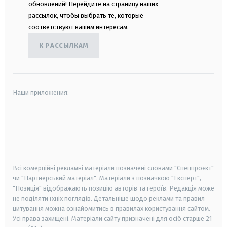
обновлений! Перейдите на страницу наших
рассылок, чтобы выбрать те, которые
соответствуют вашим интересам.
К РАССЫЛКАМ
Наши приложения:
android
apple
smart tv
samsung smart tv
Всі комерційні рекламні матеріали позначені словами "Спецпроєкт"
чи "Партнерський матеріал". Матеріали з позначкою "Експерт",
"Позиція" відображають позицію авторів та героїв. Редакція може
не поділяти їхніх поглядів. Детальніше щодо реклами та правил
цитування можна ознайомитись в правилах користування сайтом.
Усі права захищені.
Матеріали сайту призначені для осіб старше
21