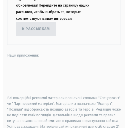
обновлений! Перейдите на страницу наших
рассылок, чтобы выбрать те, которые
соответствуют вашим интересам.
К РАССЫЛКАМ
Наши приложения:
android
apple
smart tv
samsung smart tv
Всі комерційні рекламні матеріали позначені словами "Спецпроєкт"
чи "Партнерський матеріал". Матеріали з позначкою "Експерт",
"Позиція" відображають позицію авторів та героїв. Редакція може
не поділяти їхніх поглядів. Детальніше щодо реклами та правил
цитування можна ознайомитись в правилах користування сайтом.
Усі права захищені.
Матеріали сайту призначені для осіб старше
21