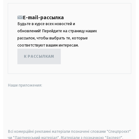
E-mail-рассылка
Будьте в курсе всех новостей и
обновлений! Перейдите на страницу наших
рассылок, чтобы выбрать те, которые
соответствуют вашим интересам.
К РАССЫЛКАМ
Наши приложения:
android
apple
smart tv
samsung smart tv
Всі комерційні рекламні матеріали позначені словами "Спецпроєкт"
чи "Партнерський матеріал". Матеріали з позначкою "Експерт",