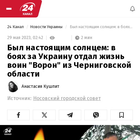
24 Канал
Новости Украины
 Был настоящим солнцем: в боях за Украину отдал жизнь воин "Ворон" из Черниговской области 
2 мин
29 мая 2023,
02:42
Был настоящим солнцем: в
боях за Украину отдал жизнь
воин "Ворон" из Черниговской
области
Анастасия Кушпит
Источник:
Носовский городской совет