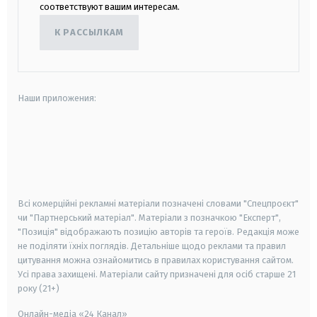
соответствуют вашим интересам.
К РАССЫЛКАМ
Наши приложения:
android
apple
smart tv
samsung smart tv
Всі комерційні рекламні матеріали позначені словами "Спецпроєкт"
чи "Партнерський матеріал". Матеріали з позначкою "Експерт",
"Позиція" відображають позицію авторів та героїв. Редакція може
не поділяти їхніх поглядів. Детальніше щодо реклами та правил
цитування можна ознайомитись в правилах користування сайтом.
Усі права захищені.
Матеріали сайту призначені для осіб старше
21
року (21+)
Онлайн-медіа «24 Канал»