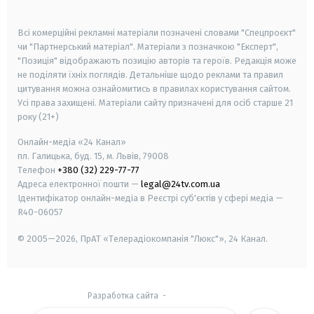
smart tv
samsung smart tv
Всі комерційні рекламні матеріали позначені словами "Спецпроєкт"
чи "Партнерський матеріал". Матеріали з позначкою "Експерт",
"Позиція" відображають позицію авторів та героїв. Редакція може
не поділяти їхніх поглядів. Детальніше щодо реклами та правил
цитування можна ознайомитись в правилах користування сайтом.
Усі права захищені.
Матеріали сайту призначені для осіб старше
21
року (21+)
Онлайн-медіа «24 Канал»
пл. Галицька, буд. 15, м. Львів, 79008
Телефон
+380 (32) 229-77-77
Адреса електронної пошти —
legal@24tv.com.ua
Ідентифікатор онлайн-медіа в Реєстрі суб'єктів у сфері медіа —
R40-06057
© 2005—2026,
ПрАТ «Телерадіокомпанія "Люкс"», 24 Канал.
Разработка сайта
-