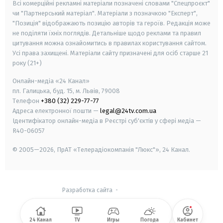
Всі комерційні рекламні матеріали позначені словами "Спецпроєкт"
чи "Партнерський матеріал". Матеріали з позначкою "Експерт",
"Позиція" відображають позицію авторів та героїв. Редакція може
не поділяти їхніх поглядів. Детальніше щодо реклами та правил
цитування можна ознайомитись в правилах користування сайтом.
Усі права захищені.
Матеріали сайту призначені для осіб старше
21
року (21+)
Онлайн-медіа «24 Канал»
пл. Галицька, буд. 15, м. Львів, 79008
Телефон
+380 (32) 229-77-77
Адреса електронної пошти —
legal@24tv.com.ua
Ідентифікатор онлайн-медіа в Реєстрі суб'єктів у сфері медіа —
R40-06057
© 2005—2026,
ПрАТ «Телерадіокомпанія "Люкс"», 24 Канал.
Разработка сайта
-
24 Канал
TV
Игры
Погода
Кабинет